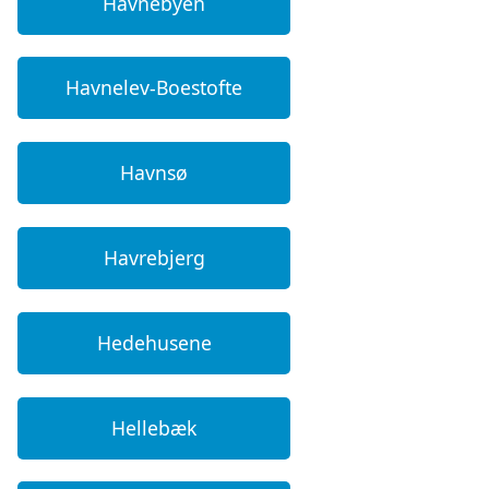
Havnebyen
Havnelev-Boestofte
Havnsø
Havrebjerg
Hedehusene
Hellebæk