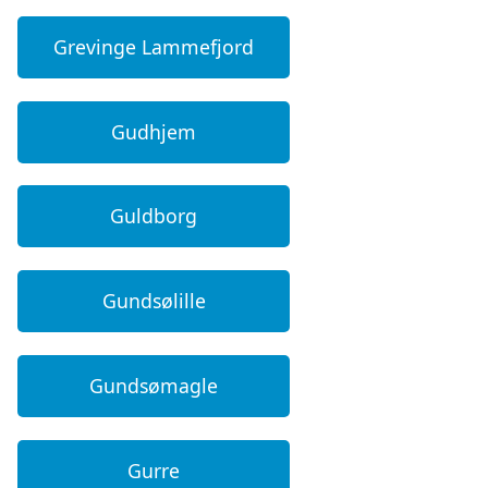
Grevinge Lammefjord
Gudhjem
Guldborg
Gundsølille
Gundsømagle
Gurre