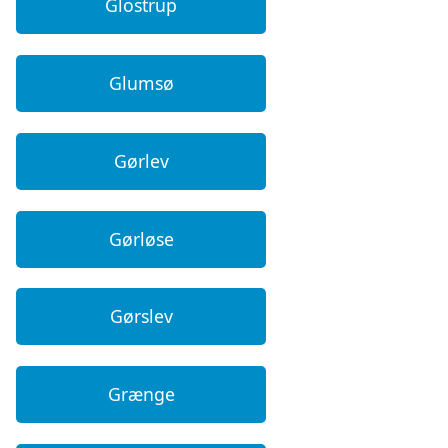
Glostrup
Glumsø
Gørlev
Gørløse
Gørslev
Grænge