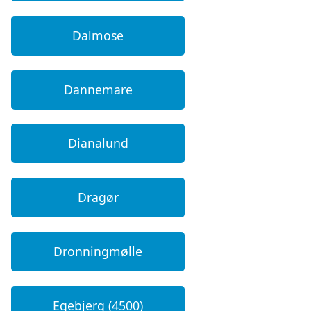
Dalmose
Dannemare
Dianalund
Dragør
Dronningmølle
Egebjerg (4500)