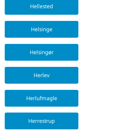
Hellested
Helsinge
Helsingør
Herlev
Herlufmagle
Herrestrup