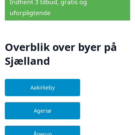
Indhent 3 tilbud, gratis og
uforpligtende
Overblik over byer på
Sjælland
Aakirkeby
Agersø
Ågerup