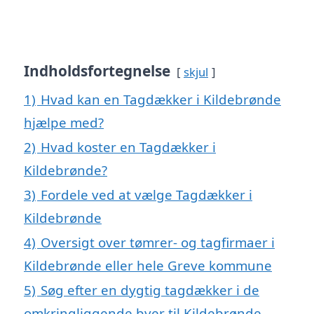
Indholdsfortegnelse
skjul
1)
Hvad kan en Tagdækker i Kildebrønde
hjælpe med?
2)
Hvad koster en Tagdækker i
Kildebrønde?
3)
Fordele ved at vælge Tagdækker i
Kildebrønde
4)
Oversigt over tømrer- og tagfirmaer i
Kildebrønde eller hele Greve kommune
5)
Søg efter en dygtig tagdækker i de
omkringliggende byer til Kildebrønde