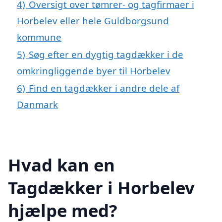
4)
Oversigt over tømrer- og tagfirmaer i
Horbelev eller hele Guldborgsund
kommune
5)
Søg efter en dygtig tagdækker i de
omkringliggende byer til Horbelev
6)
Find en tagdækker i andre dele af
Danmark
Hvad kan en
Tagdækker i Horbelev
hjælpe med?