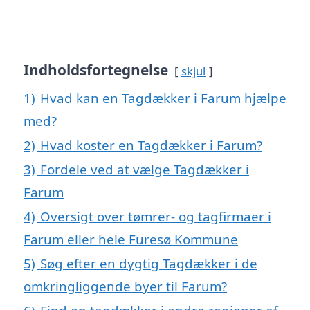
Indholdsfortegnelse
skjul
1)
Hvad kan en Tagdækker i Farum hjælpe
med?
2)
Hvad koster en Tagdækker i Farum?
3)
Fordele ved at vælge Tagdækker i
Farum
4)
Oversigt over tømrer- og tagfirmaer i
Farum eller hele Furesø Kommune
5)
Søg efter en dygtig Tagdækker i de
omkringliggende byer til Farum?