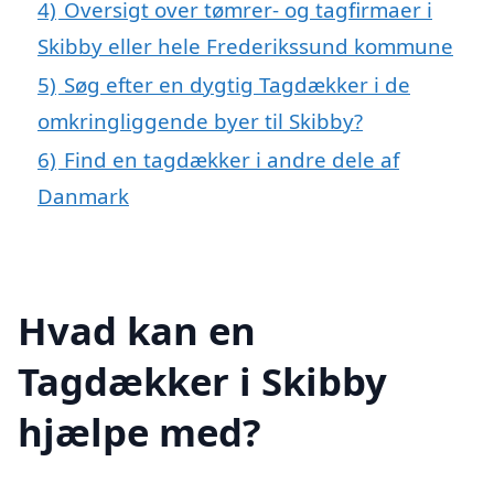
4)
Oversigt over tømrer- og tagfirmaer i
Skibby eller hele Frederikssund kommune
5)
Søg efter en dygtig Tagdækker i de
omkringliggende byer til Skibby?
6)
Find en tagdækker i andre dele af
Danmark
Hvad kan en
Tagdækker i Skibby
hjælpe med?