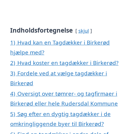
Indholdsfortegnelse
skjul
1)
Hvad kan en Tagdækker i Birkerød
hjælpe med?
2)
Hvad koster en tagdækker i Birkerød?
3)
Fordele ved at vælge tagdækker i
Birkerød
4)
Oversigt over tømrer- og tagfirmaer i
Birkerød eller hele Rudersdal Kommune
5)
Søg efter en dygtig tagdækker i de
omkringliggende byer til Birkerød?