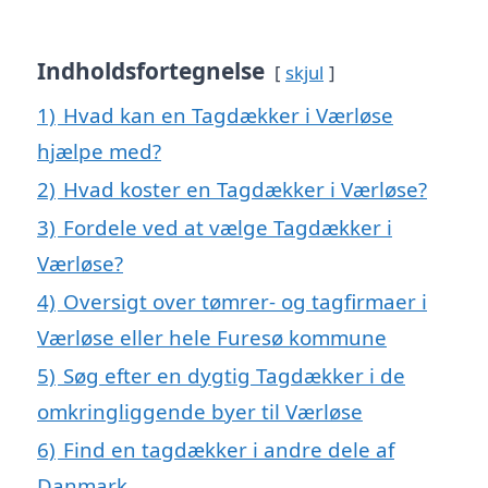
Indholdsfortegnelse
skjul
1)
Hvad kan en Tagdækker i Værløse
hjælpe med?
2)
Hvad koster en Tagdækker i Værløse?
3)
Fordele ved at vælge Tagdækker i
Værløse?
4)
Oversigt over tømrer- og tagfirmaer i
Værløse eller hele Furesø kommune
5)
Søg efter en dygtig Tagdækker i de
omkringliggende byer til Værløse
6)
Find en tagdækker i andre dele af
Danmark