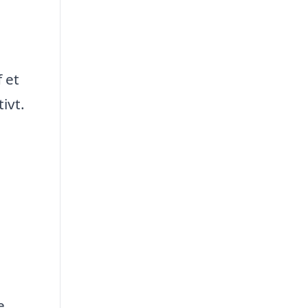
 et
ivt.
e