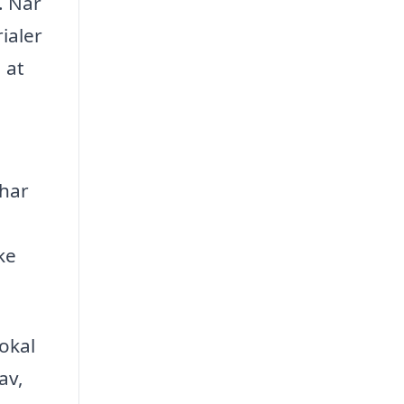
. Når
ialer
 at
 har
ke
lokal
av,