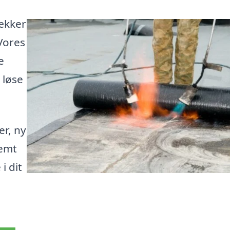
ækker
 Vores
e
 løse
er, ny
nemt
i dit