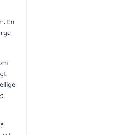
m. En
ørge
som
igt
ellige
et
På