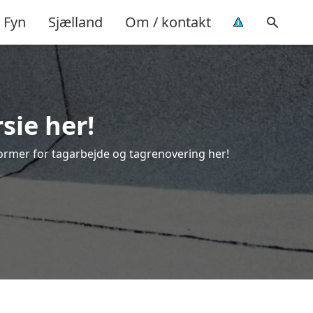
Fyn
Sjælland
Om / kontakt
sie her!
e former for tagarbejde og tagrenovering her!