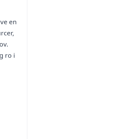
ave en
rcer,
ov.
g ro i