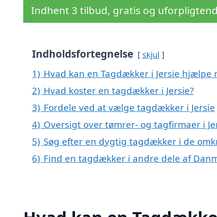
Indhent 3 tilbud, gratis og uforpligten
Indholdsfortegnelse
skjul
1)
Hvad kan en Tagdækker i Jersie hjælpe
2)
Hvad koster en tagdækker i Jersie?
3)
Fordele ved at vælge tagdækker i Jersie
4)
Oversigt over tømrer- og tagfirmaer i J
5)
Søg efter en dygtig tagdækker i de omkr
6)
Find en tagdækker i andre dele af Dan