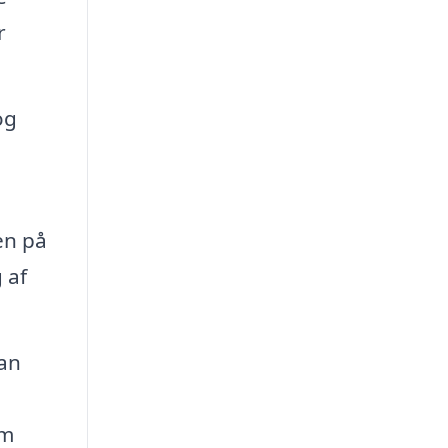
r
og
en på
 af
an
em