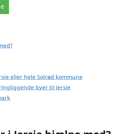
de
 med?
ersie eller hele Solrød kommune
ingliggende byer til Jersie
mark