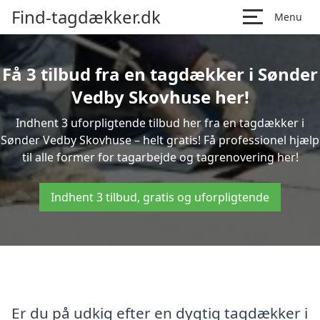
Find-tagdækker.dk
Menu
Få 3 tilbud fra en tagdækker i Sønder
Vedby Skovhuse her!
Indhent 3 uforpligtende tilbud her fra en tagdækker i
Sønder Vedby Skovhuse – helt gratis! Få professionel hjælp
til alle former for tagarbejde og tagrenovering her!
Indhent 3 tilbud, gratis og uforpligtende
Er du på udkig efter en dygtig tagdækker i