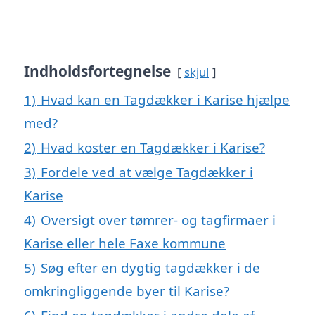
Indholdsfortegnelse
skjul
1)
Hvad kan en Tagdækker i Karise hjælpe
med?
2)
Hvad koster en Tagdækker i Karise?
3)
Fordele ved at vælge Tagdækker i
Karise
4)
Oversigt over tømrer- og tagfirmaer i
Karise eller hele Faxe kommune
5)
Søg efter en dygtig tagdækker i de
omkringliggende byer til Karise?