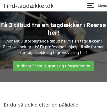
Find-tagdækker.dk
Men
Få 3 tilbud fra en tagdækker i Reersø
her!
Indhent 3 uforpligtende tilbud her fra en tagdækker i
Reersø – helt gratis! Få professionel hjælp til alle former
for tagarbejde og tagrenovering her!
Indhent 3 tilbud, gratis og uforpligtende
Er du på udkig efter en pålidelig