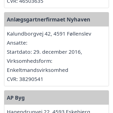
CVR: 46503635
Anlægsgartnerfirmaet Nyhaven
Kalundborgvej 42, 4591 Føllenslev
Ansatte:
Startdato: 29. december 2016,
Virksomhedsform:
Enkeltmandsvirksomhed
CVR: 38290541
AP Byg
Hagendrupvej 22, 4593 Eskebjerg