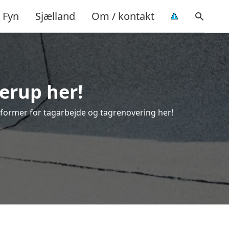
Fyn
Sjælland
Om / kontakt
lerup her!
le former for tagarbejde og tagrenovering her!