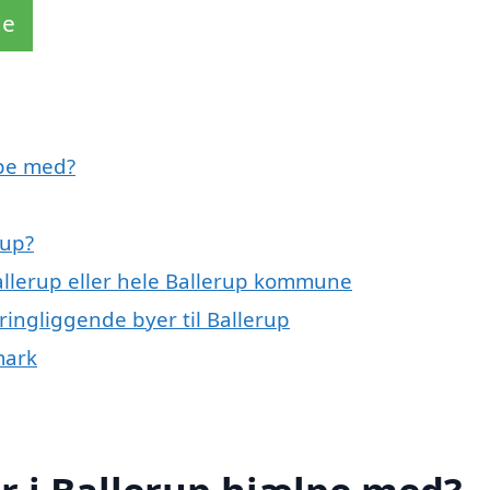
de
lpe med?
rup?
Ballerup eller hele Ballerup kommune
ingliggende byer til Ballerup
mark