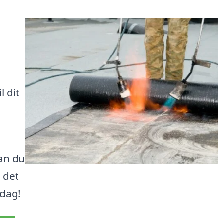
.
l dit
kan du
 det
 dag!