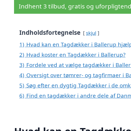
Indhent 3 tilbud, gratis og uforpligten
Indholdsfortegnelse
skjul
1)
Hvad kan en Tagdækker i Ballerup hjæ
2)
Hvad koster en Tagdækker i Ballerup?
3)
Fordele ved at vælge tagdækker i Balle
4)
Oversigt over tømrer- og tagfirmaer i 
5)
Søg efter en dygtig Tagdækker i de omkr
6)
Find en tagdækker i andre dele af Dan