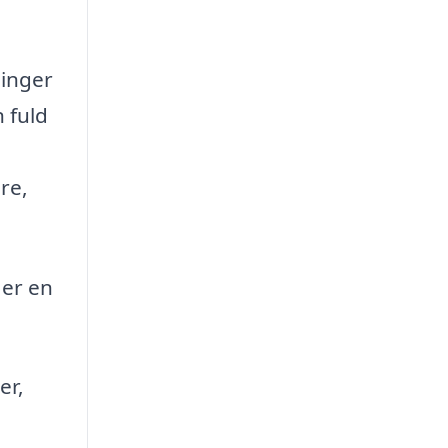
ninger
 fuld
re,
 er en
er,