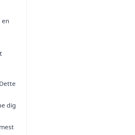
å en
t
 Dette
pe dig
 mest