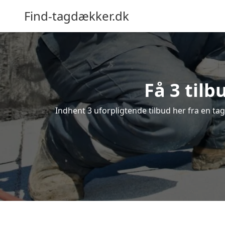
Find-tagdækker.dk
Få 3 tilb
Indhent 3 uforpligtende tilbud her fra en tag