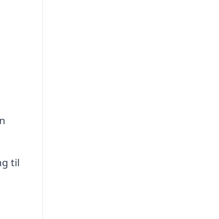
an
g til