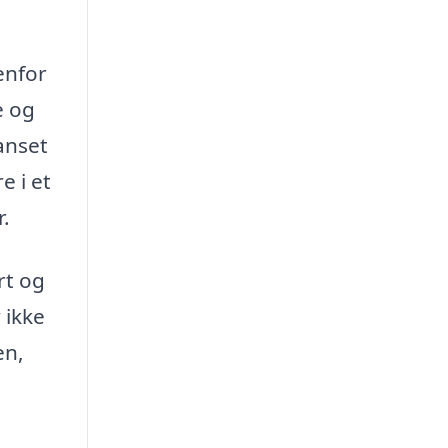
enfor
e og
anset
e i et
r.
rt og
 ikke
en,