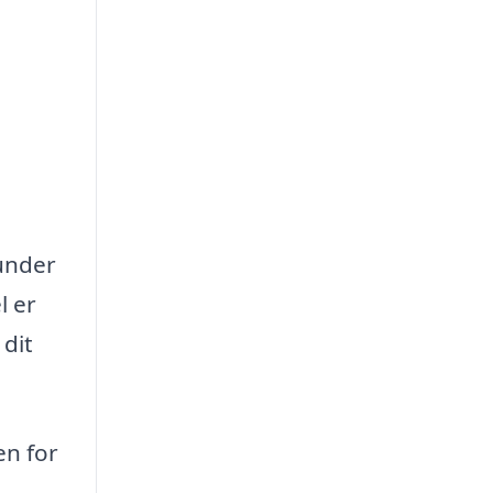
runder
l er
 dit
en for