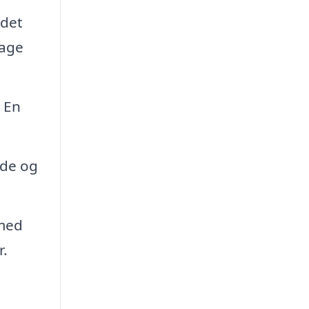
 det
tage
. En
nde og
 med
r.