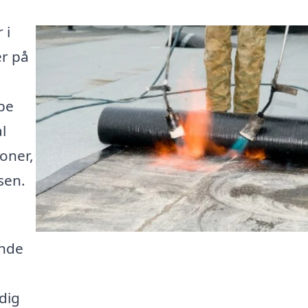
 i
er på
pe
l
ioner,
sen.
inde
.
 dig