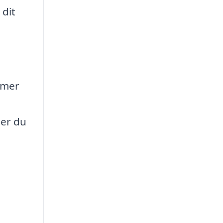
dit
mmer
 er du