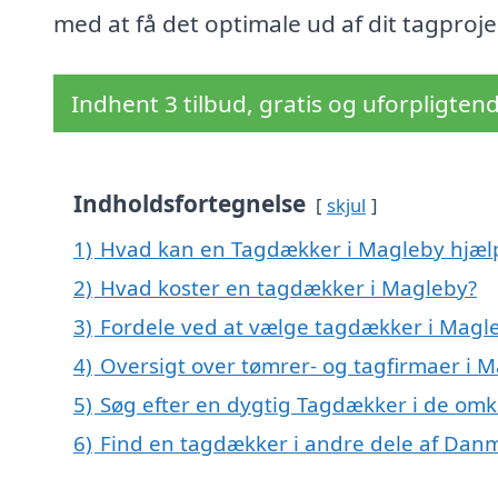
med at få det optimale ud af dit tagproje
Indhent 3 tilbud, gratis og uforpligten
Indholdsfortegnelse
skjul
1)
Hvad kan en Tagdækker i Magleby hjæ
2)
Hvad koster en tagdækker i Magleby?
3)
Fordele ved at vælge tagdækker i Magl
4)
Oversigt over tømrer- og tagfirmaer i 
5)
Søg efter en dygtig Tagdækker i de omk
6)
Find en tagdækker i andre dele af Dan