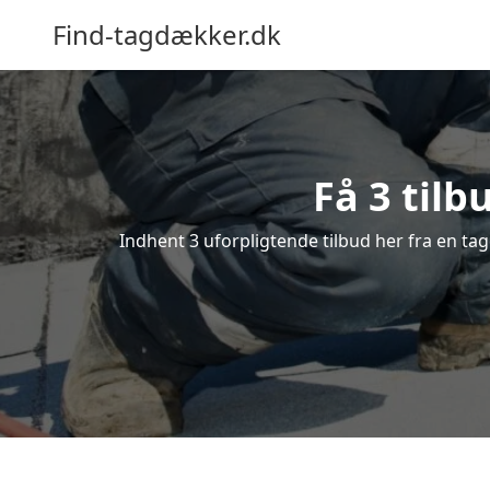
Find-tagdækker.dk
Få 3 tilb
Indhent 3 uforpligtende tilbud her fra en tag