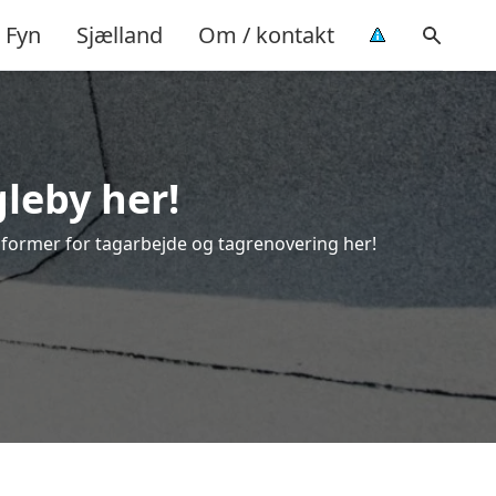
Fyn
Sjælland
Om / kontakt
gleby her!
le former for tagarbejde og tagrenovering her!