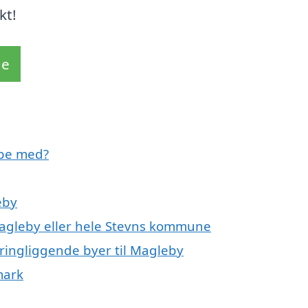
kt!
de
lpe med?
eby
Magleby eller hele Stevns kommune
ringliggende byer til Magleby
mark