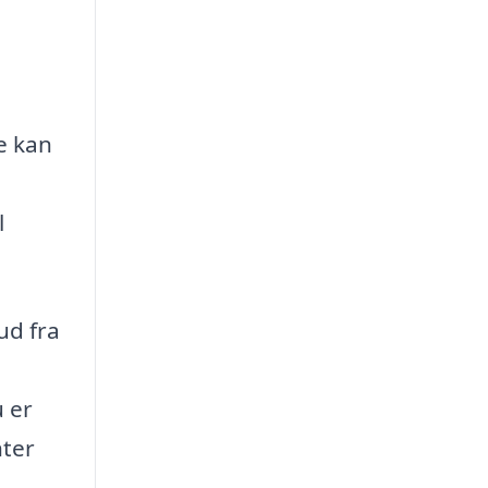
e kan
l
ud fra
 er
nter