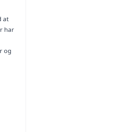
 at
r har
r og