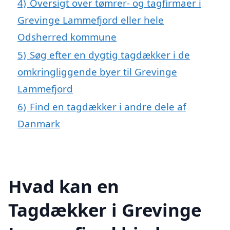
4)
Oversigt over tømrer- og tagfirmaer i
Grevinge Lammefjord eller hele
Odsherred kommune
5)
Søg efter en dygtig tagdækker i de
omkringliggende byer til Grevinge
Lammefjord
6)
Find en tagdækker i andre dele af
Danmark
Hvad kan en
Tagdækker i Grevinge