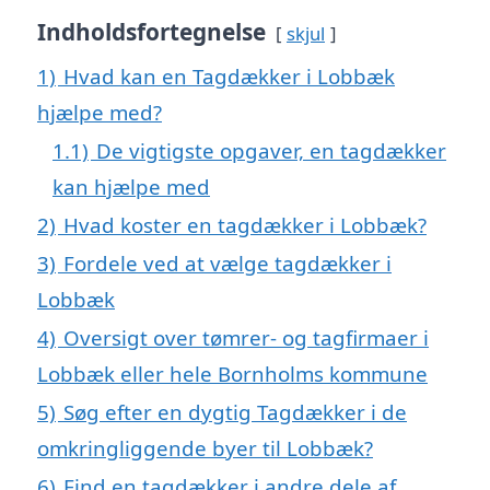
Indholdsfortegnelse
skjul
1)
Hvad kan en Tagdækker i Lobbæk
hjælpe med?
1.1)
De vigtigste opgaver, en tagdækker
kan hjælpe med
2)
Hvad koster en tagdækker i Lobbæk?
3)
Fordele ved at vælge tagdækker i
Lobbæk
4)
Oversigt over tømrer- og tagfirmaer i
Lobbæk eller hele Bornholms kommune
5)
Søg efter en dygtig Tagdækker i de
omkringliggende byer til Lobbæk?
6)
Find en tagdækker i andre dele af