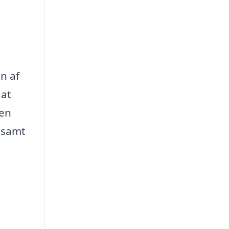
n af
 at
 en
 samt