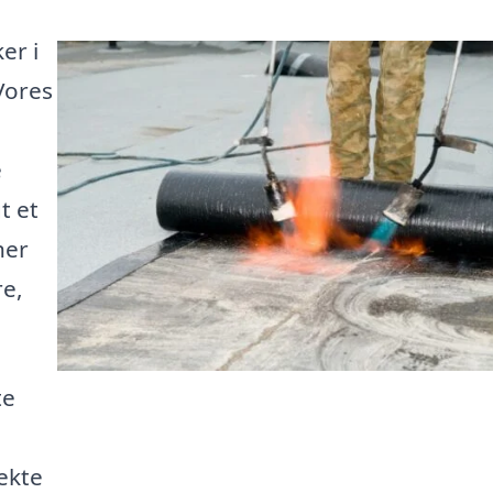
er i
Vores
e
t et
her
re,
te
g
ekte