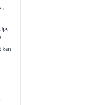
En
ælpe
e.
t kan
e