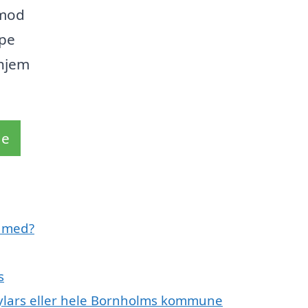
 mod
lpe
 hjem
de
e med?
s
Nylars eller hele Bornholms kommune