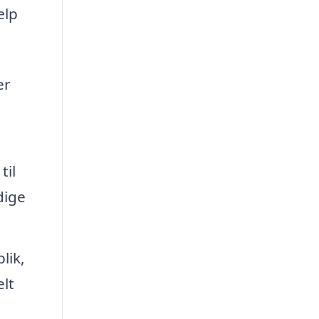
ælp
er
til
dige
lik,
elt