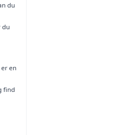
an du
r du
 er en
g find