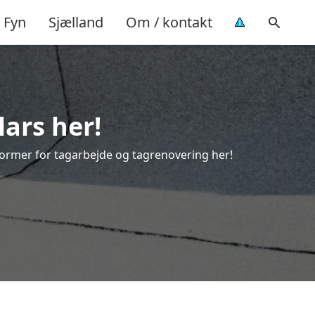
Fyn
Sjælland
Om / kontakt
lars her!
e former for tagarbejde og tagrenovering her!