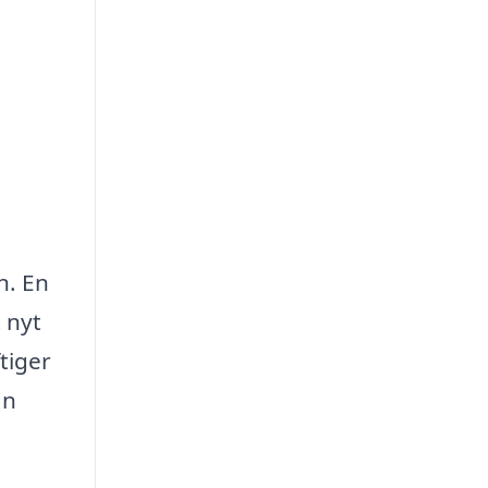
n. En
 nyt
tiger
an