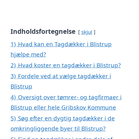
Indholdsfortegnelse
skjul
1)
Hvad kan en Tagdækker i Blistrup
hjælpe med?
2)
Hvad koster en tagdækker i Blistrup?
3)
Fordele ved at vælge tagdækker i
Blistrup
4)
Oversigt over tømrer- og tagfirmaer i
Blistrup eller hele Gribskov Kommune
5)
Søg efter en dygtig tagdækker i de
omkringliggende byer til Blistrup?