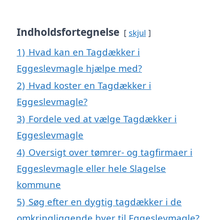
Indholdsfortegnelse
skjul
1)
Hvad kan en Tagdækker i
Eggeslevmagle hjælpe med?
2)
Hvad koster en Tagdækker i
Eggeslevmagle?
3)
Fordele ved at vælge Tagdækker i
Eggeslevmagle
4)
Oversigt over tømrer- og tagfirmaer i
Eggeslevmagle eller hele Slagelse
kommune
5)
Søg efter en dygtig tagdækker i de
omkringliggende byer til Eggeslevmagle?