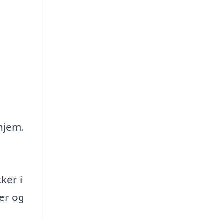
hjem.
ker i
ver og