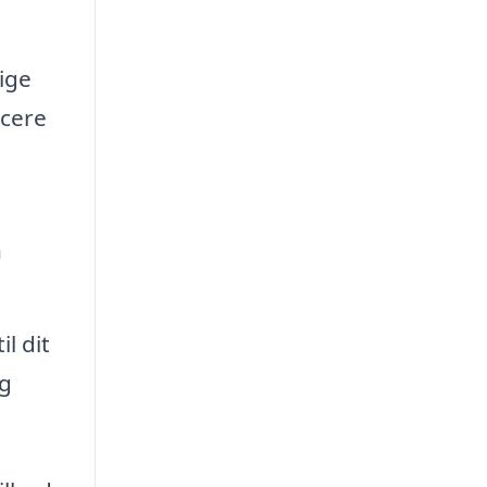
ige
ucere
n
l dit
og