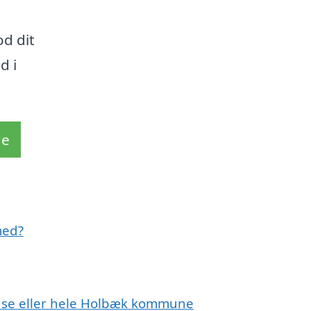
d dit
d i
de
med?
Tuse eller hele Holbæk kommune