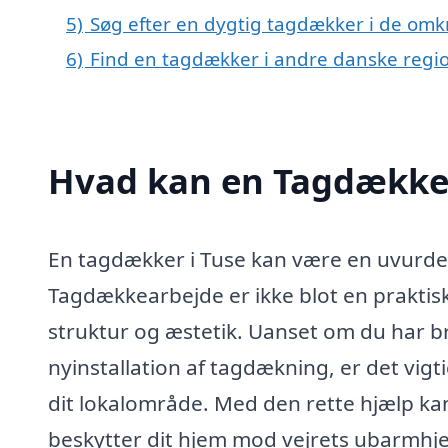
5)
Søg efter en dygtig tagdækker i de omkr
6)
Find en tagdækker i andre danske regi
Hvad kan en Tagdækker
En tagdækker i Tuse kan være en uvurderl
Tagdækkearbejde er ikke blot en praktisk
struktur og æstetik. Uanset om du har br
nyinstallation af tagdækning, er det vig
dit lokalområde. Med den rette hjælp kan
beskytter dit hjem mod vejrets ubarmhje