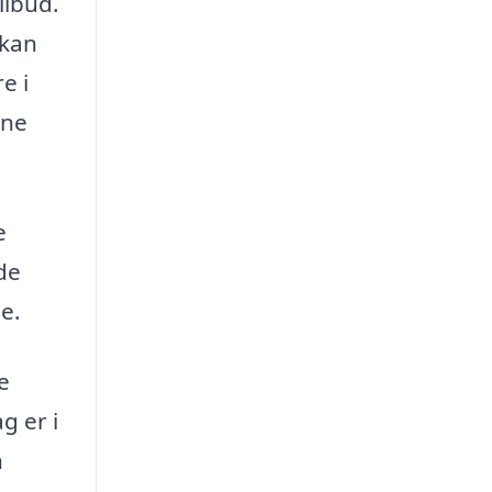
ilbud.
 kan
e i
gne
e
de
e.
e
g er i
n