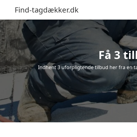
Find-tagdækker.dk
Få 3 ti
Indhent 3 uforpligtende tilbud her fra en t