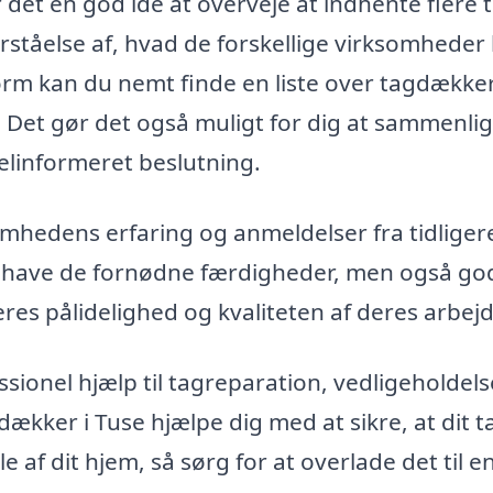
 det en god idé at overveje at indhente flere t
rståelse af, hvad de forskellige virksomheder
tform kan du nemt finde en liste over tagdækker
 Det gør det også muligt for dig at sammenli
velinformeret beslutning.
omhedens erfaring og anmeldelser fra tidliger
un have de fornødne færdigheder, men også go
s pålidelighed og kvaliteten af deres arbejd
sionel hjælp til tagreparation, vedligeholdels
dækker i Tuse hjælpe dig med at sikre, at dit ta
e af dit hjem, så sørg for at overlade det til e