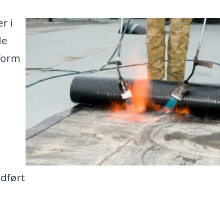
r i
de
form
udført