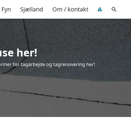
Fyn
Sjælland
Om / kontakt
use her!
 former for tagarbejde og tagrenovering her!