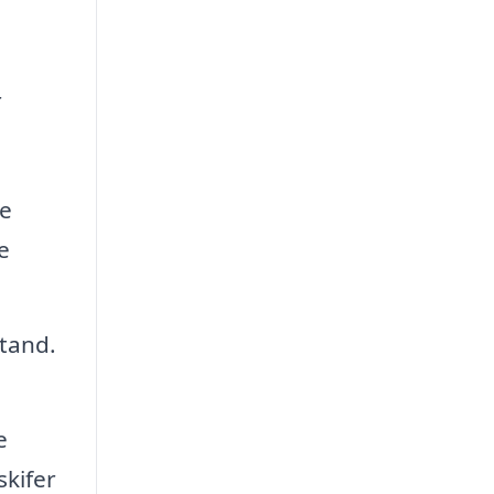
r
re
e
stand.
e
skifer