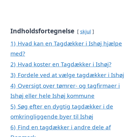
Indholdsfortegnelse
skjul
1)
Hvad kan en Tagdækker i Ishøj hjælpe
med?
2)
Hvad koster en Tagdækker i Ishøj?
3)
Fordele ved at vælge tagdækker i Ishøj
4)
Oversigt over tømrer- og tagfirmaer i
Ishøj eller hele Ishøj kommune
5)
Søg efter en dygtig tagdækker i de
omkringliggende byer til Ishøj
6)
Find en tagdækker i andre dele af