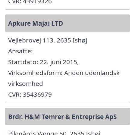
CVR: 43919326
Apkure Majai LTD
Vejlebrovej 113, 2635 Ishøj
Ansatte:
Startdato: 22. juni 2015,
Virksomhedsform: Anden udenlandsk
virksomhed
CVR: 35436979
Brdr. H&M Tømrer & Entreprise ApS
Pilegårds Vænge 50, 2635 Ishøj