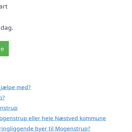
art
 dag.
de
hjælpe med?
p?
enstrup
 Mogenstrup eller hele Næstved kommune
ringliggende byer til Mogenstrup?