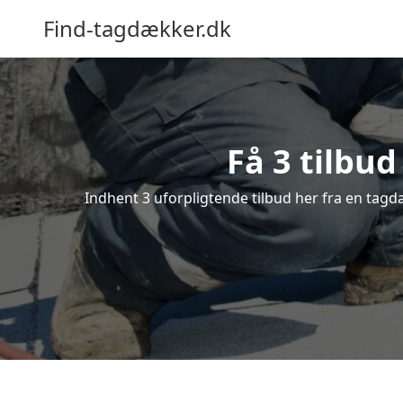
Find-tagdækker.dk
Få 3 tilbu
Indhent 3 uforpligtende tilbud her fra en tagdæ