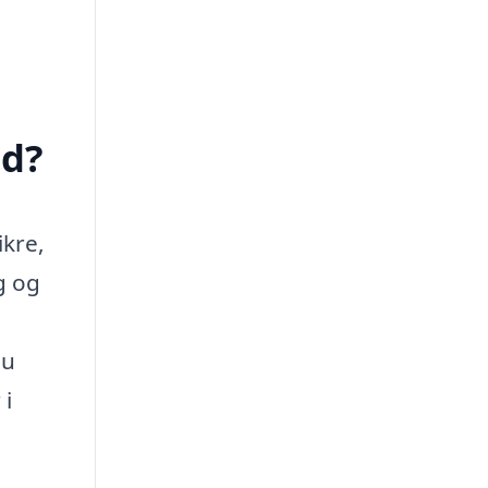
ed?
ikre,
g og
du
 i