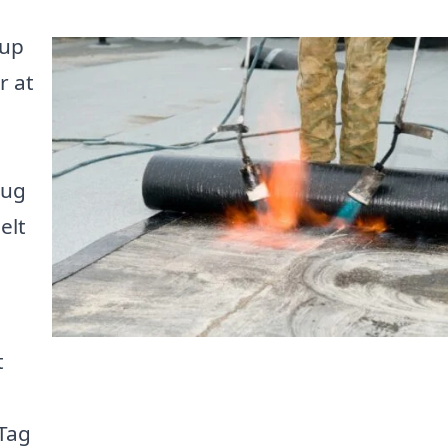
rup
r at
rug
elt
t
 Tag