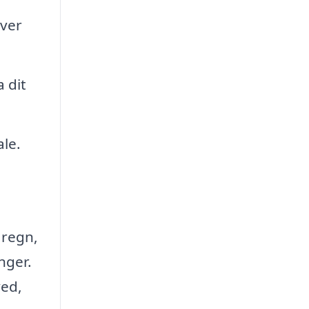
iver
 dit
le.
 regn,
nger.
ved,