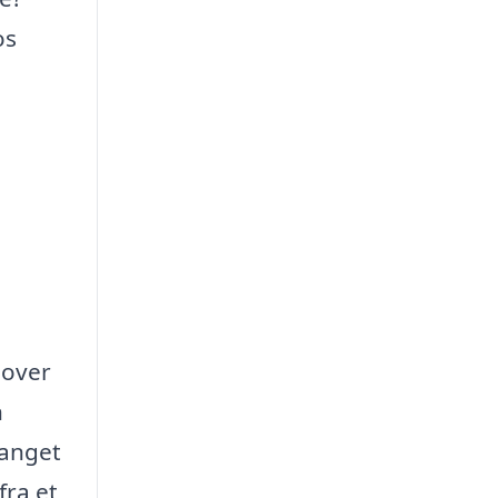
os
 over
n
fanget
fra et