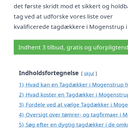
det første skridt mod et sikkert og holdb
tag ved at udforske vores liste over
kvalificerede tagdækkere i Mogenstrup i
Indhent 3 tilbud, gratis og uforpligten
Indholdsfortegnelse
skjul
1)
Hvad kan en Tagdækker i Mogenstrup 
2)
Hvad koster en Tagdækker i Mogenstru
3)
Fordele ved at vælge Tagdækker i Mog
4)
Oversigt over tømrer- og tagfirmaer i
5)
Søg efter en dygtig tagdækker i de omk