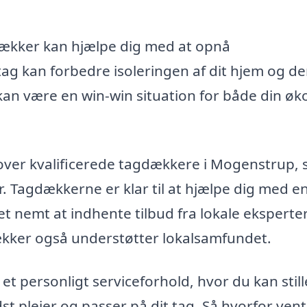
dækker kan hjælpe dig med at opnå
tag kan forbedre isoleringen af dit hjem og 
n være en win-win situation for både din ø
 over kvalificerede tagdækkere i Mogenstrup, 
r. Tagdækkerne er klar til at hjælpe dig med e
t nemt at indhente tilbud fra lokale eksperter
dækker også understøtter lokalsamfundet.
t personligt serviceforhold, hvor du kan still
 plejer og passer på dit tag. Så hvorfor ven