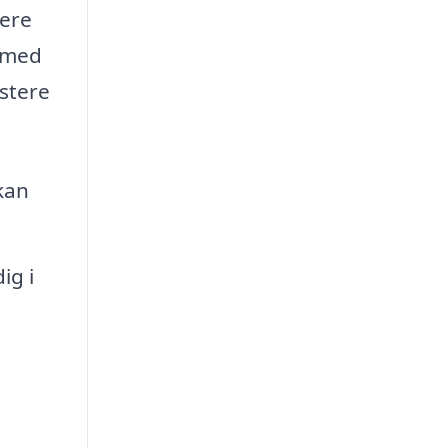
gere
g med
istere
kan
ig i
d