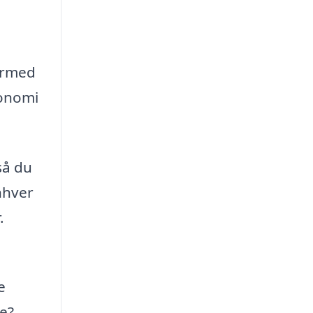
dermed
konomi
så du
nhver
.
e
te?