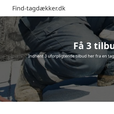
Find-tagdækker.dk
Få 3 tilb
Indhent 3 uforpligtende tilbud her fra en tag