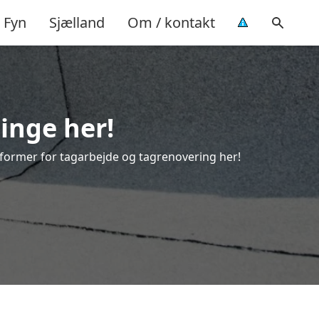
Fyn
Sjælland
Om / kontakt
linge her!
le former for tagarbejde og tagrenovering her!