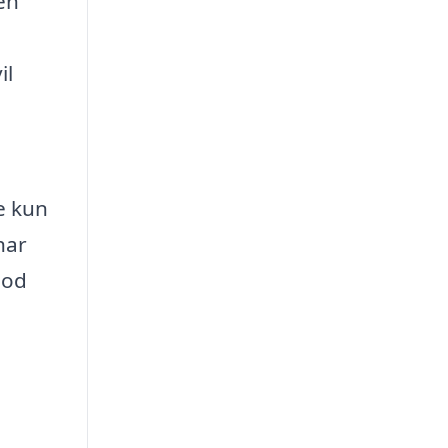
en
il
e kun
har
god