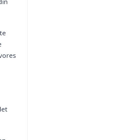
din
ste
e
 vores
det