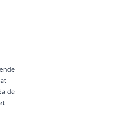
tende
 at
da de
et