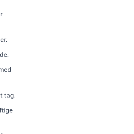
er
er.
de.
 med
t tag.
ftige