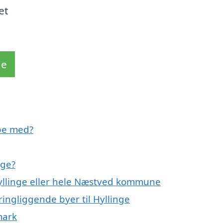
et
de
pe med?
nge?
Hyllinge eller hele Næstved kommune
ingliggende byer til Hyllinge
mark