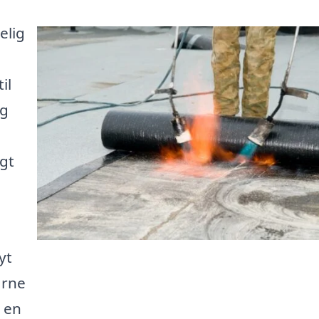
elig
il
ng
gt
yt
arne
d en