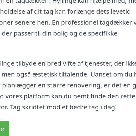
som en tagdækker i Hyllinge kan hjælpe med, m
oldelse af dit tag kan forlænge dets levetid
ioner senere hen. En professionel tagdækker v
er passer til din bolig og de specifikke
ge tilbyde en bred vifte af tjenester, der ikk
rt, men også æstetisk tiltalende. Uanset om du 
er planlægger en større renovering, er det en 
Med vores platform kan du nemt finde den rette
or. Tag skridtet mod et bedre tag i dag!
de