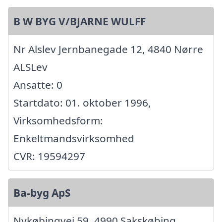
B W BYG V/BJARNE WULFF
Nr Alslev Jernbanegade 12, 4840 Nørre
ALSLev
Ansatte: 0
Startdato: 01. oktober 1996,
Virksomhedsform:
Enkeltmandsvirksomhed
CVR: 19594297
Ba-byg ApS
Nykøbingvej 59, 4990 Sakskøbing