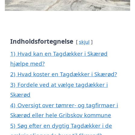
Indholdsfortegnelse
skjul
1)
Hvad kan en Tagdækker i Skærød
hjælpe med?
2)
Hvad koster en Tagdækker i Skærød?
3)
Fordele ved at vælge tagdækker i
Skærød
4)
Oversigt over tømrer- og tagfirmaer i
Skærød eller hele Gribskov kommune
5)
Søg efter en dygtig Tagdækker i de