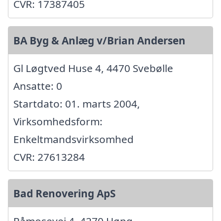
CVR: 17387405
BA Byg & Anlæg v/Brian Andersen
Gl Løgtved Huse 4, 4470 Svebølle
Ansatte: 0
Startdato: 01. marts 2004,
Virksomhedsform:
Enkeltmandsvirksomhed
CVR: 27613284
Bad Renovering ApS
Råmosevej 4, 4270 Høng