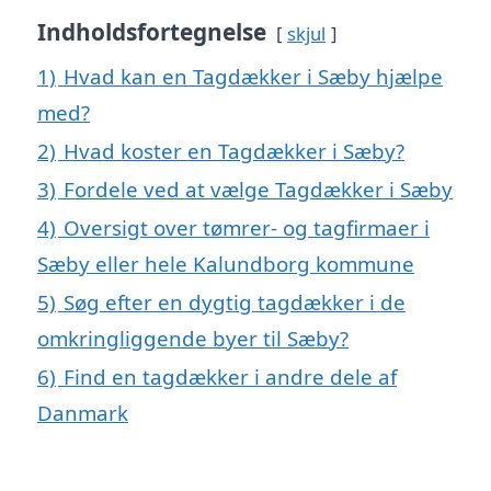
Indholdsfortegnelse
skjul
1)
Hvad kan en Tagdækker i Sæby hjælpe
med?
2)
Hvad koster en Tagdækker i Sæby?
3)
Fordele ved at vælge Tagdækker i Sæby
4)
Oversigt over tømrer- og tagfirmaer i
Sæby eller hele Kalundborg kommune
5)
Søg efter en dygtig tagdækker i de
omkringliggende byer til Sæby?
6)
Find en tagdækker i andre dele af
Danmark