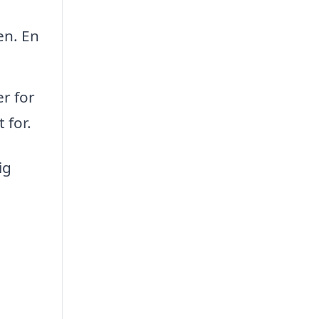
en. En
r for
 for.
ig