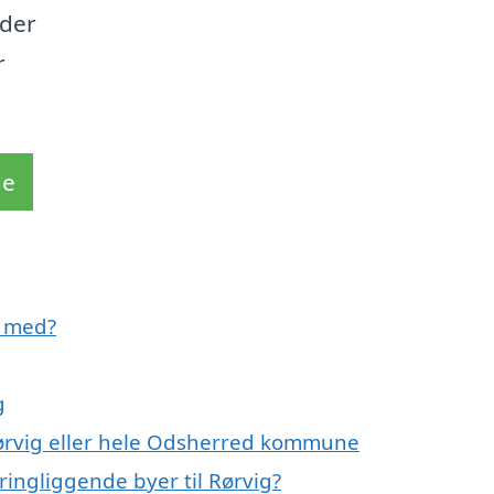
nder
r
de
e med?
g
Rørvig eller hele Odsherred kommune
ingliggende byer til Rørvig?