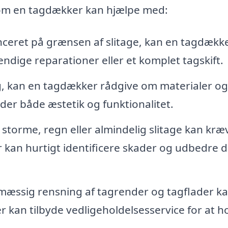
som en tagdækker kan hjælpe med:
anceret på grænsen af slitage, kan en tagdækk
ndige reparationer eller et komplet tagskift.
, kan en tagdækker rådgive om materialer og
lder både æstetik og funktionalitet.
 storme, regn eller almindelig slitage kan kræ
r kan hurtigt identificere skader og udbedre 
æssig rensning af tagrender og tagflader k
 kan tilbyde vedligeholdelsesservice for at h