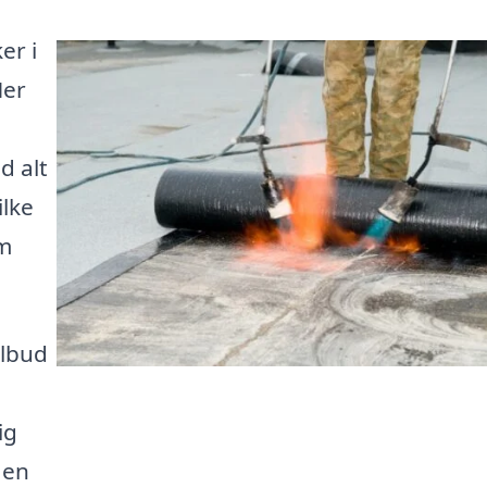
er i
Her
d alt
ilke
rm
ilbud
ig
 en