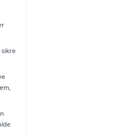
er
 sikre
ve
dem,
an
olde