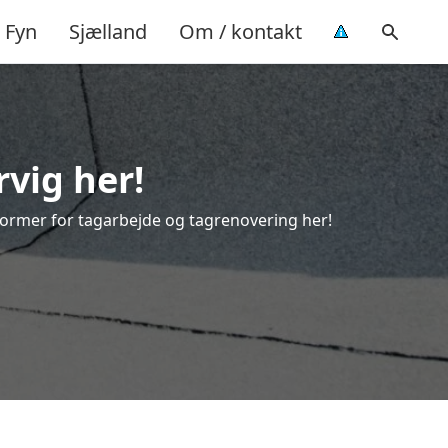
Fyn
Sjælland
Om / kontakt
rvig her!
e former for tagarbejde og tagrenovering her!