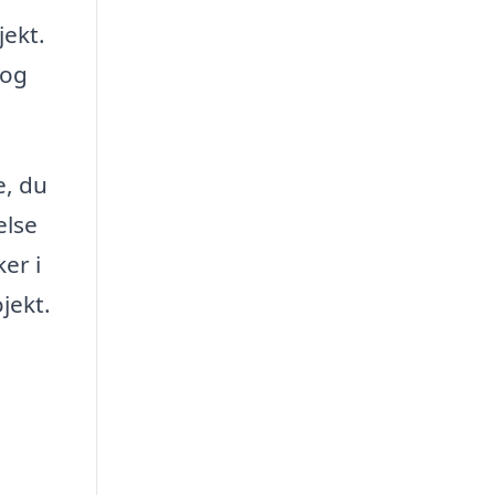
jekt.
 og
e, du
else
er i
jekt.