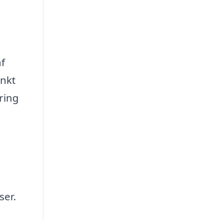
d
f
unkt
ring
ser.