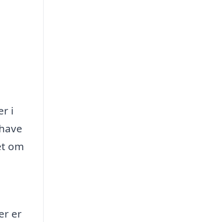
r i
 have
et om
er er