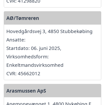
CVR: 41298820
AØ/Tømreren
Hovedgårdsvej 3, 4850 Stubbekøbing
Ansatte:
Startdato: 06. juni 2025,
Virksomhedsform:
Enkeltmandsvirksomhed
CVR: 45662012
Arasmussen ApS
Anemonevænget 1, 4800 Nykøbing F