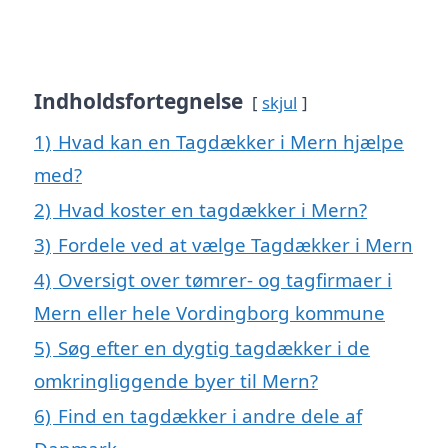
Indholdsfortegnelse
skjul
1)
Hvad kan en Tagdækker i Mern hjælpe
med?
2)
Hvad koster en tagdækker i Mern?
3)
Fordele ved at vælge Tagdækker i Mern
4)
Oversigt over tømrer- og tagfirmaer i
Mern eller hele Vordingborg kommune
5)
Søg efter en dygtig tagdækker i de
omkringliggende byer til Mern?
6)
Find en tagdækker i andre dele af