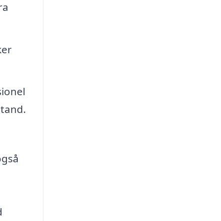
ra
ker
sionel
stand.
også
d