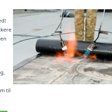
ed!
kkere
den
ng,
m til