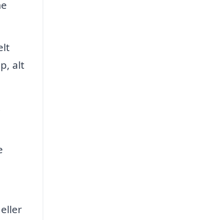
me
elt
p, alt
t
e
eller