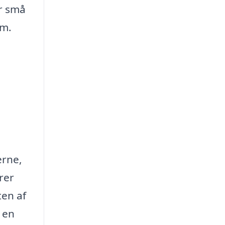
er små
em.
erne,
rer
ten af
r en