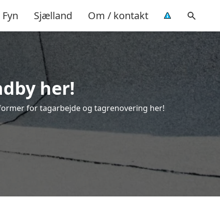
Fyn
Sjælland
Om / kontakt
ndby her!
e former for tagarbejde og tagrenovering her!