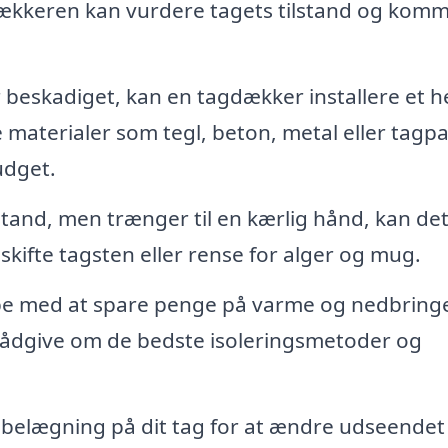
gdækkeren kan vurdere tagets tilstand og kom
r beskadiget, kan en tagdækker installere et h
 materialer som tegl, beton, metal eller tagpa
udget.
 stand, men trænger til en kærlig hånd, kan de
kifte tagsten eller rense for alger og mug.
pe med at spare penge på varme og nedbring
rådgive om de bedste isoleringsmetoder og
belægning på dit tag for at ændre udseendet 