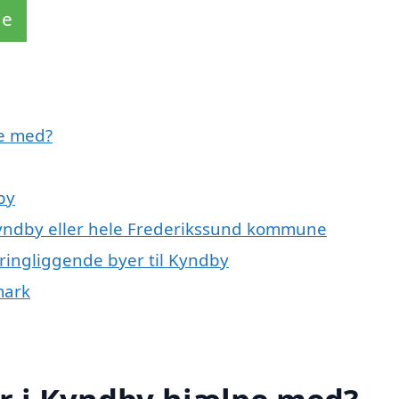
de
e med?
by
Kyndby eller hele Frederikssund kommune
ringliggende byer til Kyndby
mark