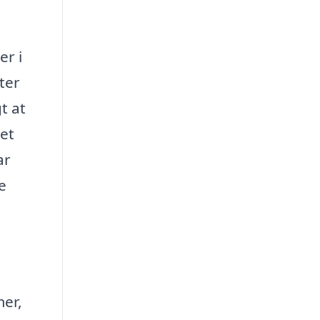
er i
ter
t at
et
ar
e
er,