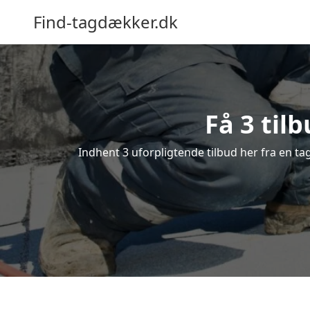
Find-tagdækker.dk
Få 3 til
Indhent 3 uforpligtende tilbud her fra en ta