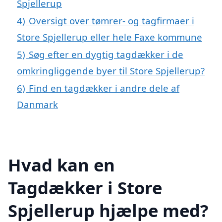
Spjellerup
4)
Oversigt over tømrer- og tagfirmaer i
Store Spjellerup eller hele Faxe kommune
5)
Søg efter en dygtig tagdækker i de
omkringliggende byer til Store Spjellerup?
6)
Find en tagdækker i andre dele af
Danmark
Hvad kan en
Tagdækker i Store
Spjellerup hjælpe med?