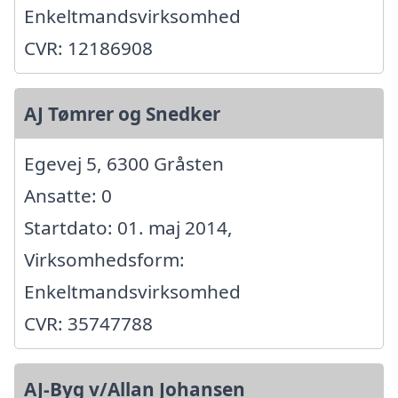
Enkeltmandsvirksomhed
CVR: 12186908
AJ Tømrer og Snedker
Egevej 5, 6300 Gråsten
Ansatte: 0
Startdato: 01. maj 2014,
Virksomhedsform:
Enkeltmandsvirksomhed
CVR: 35747788
AJ-Byg v/Allan Johansen