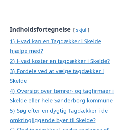
Indholdsfortegnelse
skjul
1)
Hvad kan en Tagdækker i Skelde
hjælpe med?
2)
Hvad koster en tagdækker i Skelde?
3)
Fordele ved at vælge tagdækker i
Skelde
4)
Oversigt over tømrer- og tagfirmaer i
Skelde eller hele Sønderborg kommune
5)
Søg efter en dygtig Tagdækker i de
omkringliggende byer til Skelde?