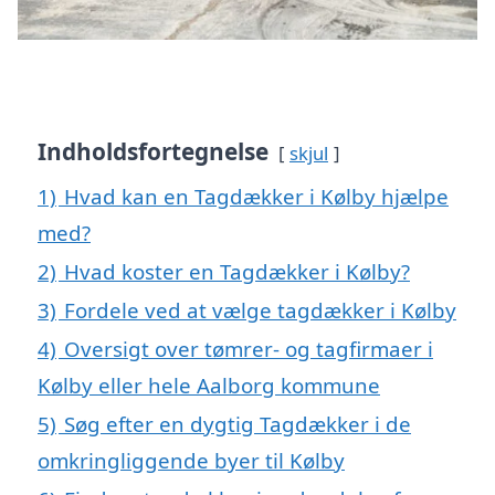
Indholdsfortegnelse
skjul
1)
Hvad kan en Tagdækker i Kølby hjælpe
med?
2)
Hvad koster en Tagdækker i Kølby?
3)
Fordele ved at vælge tagdækker i Kølby
4)
Oversigt over tømrer- og tagfirmaer i
Kølby eller hele Aalborg kommune
5)
Søg efter en dygtig Tagdækker i de
omkringliggende byer til Kølby