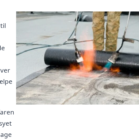
il
de
over
jælpe
faren
syet
 tage