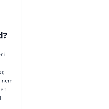
d?
r i
r,
gennem
 en
l