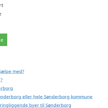
rt
e
de
hjælpe med?
g?
erborg
 Sønderborg eller hele Sønderborg kommune
ringliggende byer til Sønderborg