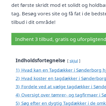
det første skridt mod et solidt og holdba
tag. Besøg vores site og få fat i de bedst
tilbud i dit område!
Indhent 3 tilbud, gratis og uforpligten
Indholdsfortegnelse
skjul
1)
Hvad kan en Tagdækker i Sønderborg 
2)
Hvad koster en tagdækker i Sønderbor
3)
Fordele ved at vælge tagdækker i Sønd
4)
Oversigt over tømrer- og tagfirmaer i
5)
Søg efter en dygtig Tagdækker i de omk