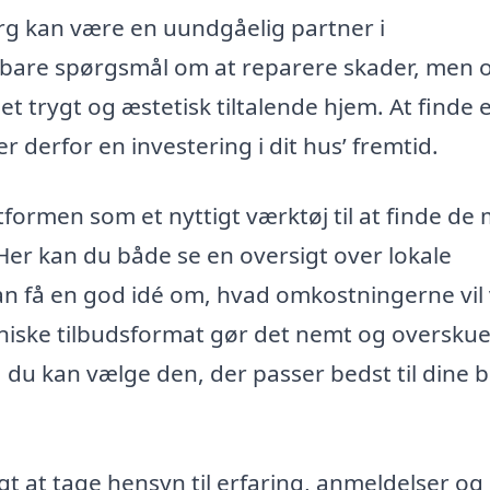
org kan være en uundgåelig partner i
ke bare spørgsmål om at reparere skader, men 
 et trygt og æstetisk tiltalende hjem. At finde 
 derfor en investering i dit hus’ fremtid.
formen som et nyttigt værktøj til at finde de
Her kan du både se en oversigt over lokale
kan få en god idé om, hvad omkostningerne vil
oniske tilbudsformat gør det nemt og overskue
å du kan vælge den, der passer bedst til dine 
gt at tage hensyn til erfaring, anmeldelser og