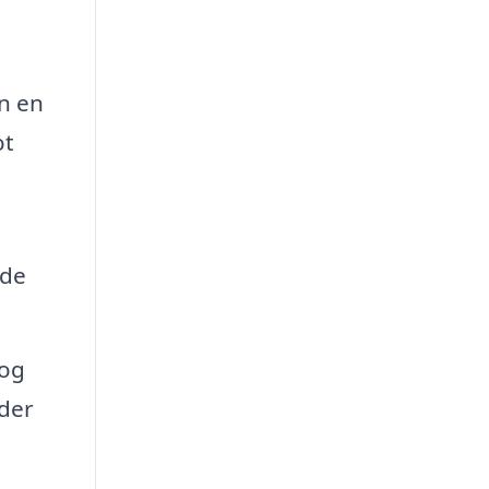
an en
ot
nde
 og
 der