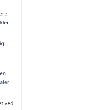
ere
kler
ig
 en
aler
et ved