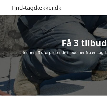
Find-tagdækker.dk
Få 3 tilbu
Indhent 3 uforpligtende tilbud her fra en tagdæ