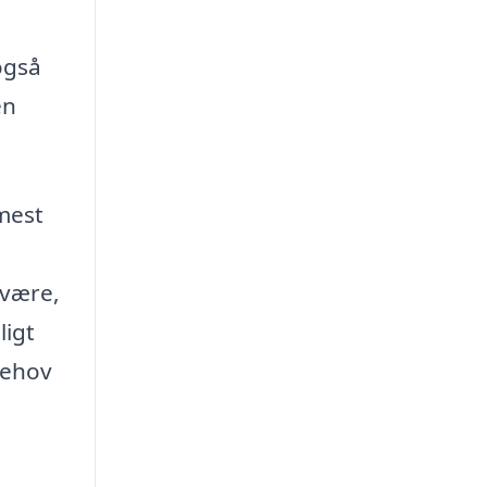
også
en
 mest
 være,
ligt
behov