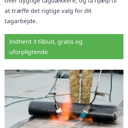
over dygtige tagdækkere, og få hjælp til
at træffe det rigtige valg for dit
tagarbejde.
Indhent 3 tilbud, gratis og
uforpligtende