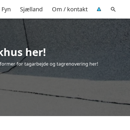
Fyn
Sjælland
Om / kontakt
khus her!
le former for tagarbejde og tagrenovering her!