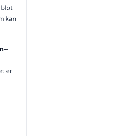
 blot
om kan
n--
et er