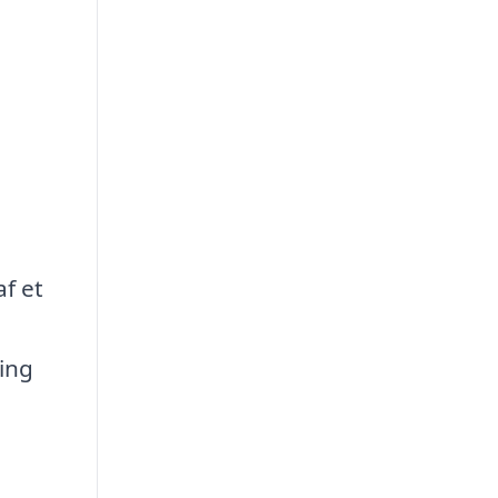
af et
ring