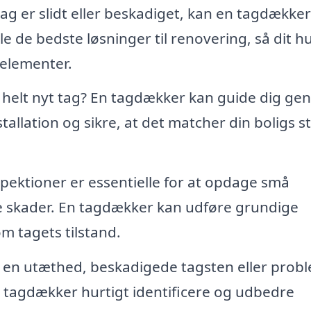
g er slidt eller beskadiget, kan en tagdækker 
 de bedste løsninger til renovering, så dit h
 elementer.
t helt nyt tag? En tagdækker kan guide dig g
stallation og sikre, at det matcher din boligs st
ektioner er essentielle for at opdage små
ore skader. En tagdækker kan udføre grundige
m tagets tilstand.
 en utæthed, beskadigede tagsten eller prob
 tagdækker hurtigt identificere og udbedre