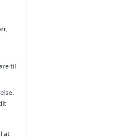
er,
re til
else.
dit
l at