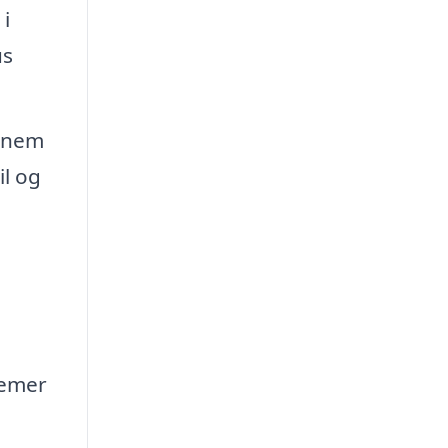
i
us
ennem
il og
lemer