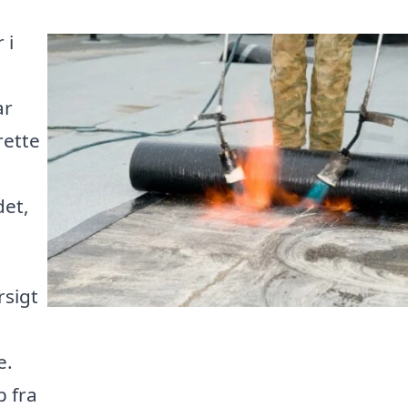
 i
ar
rette
det,
rsigt
e.
p fra