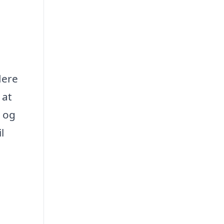
lere
 at
n og
l