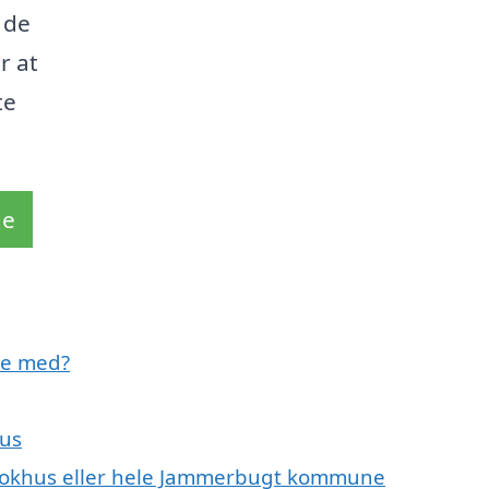
 de
r at
te
de
pe med?
hus
 Blokhus eller hele Jammerbugt kommune