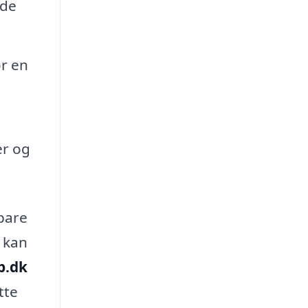
yde
or en
er og
spare
, kan
b.dk
tte