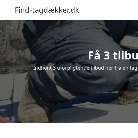
Find-tagdækker.dk
Få 3 tilb
Indhent 3 uforpligtende tilbud her fra en tag