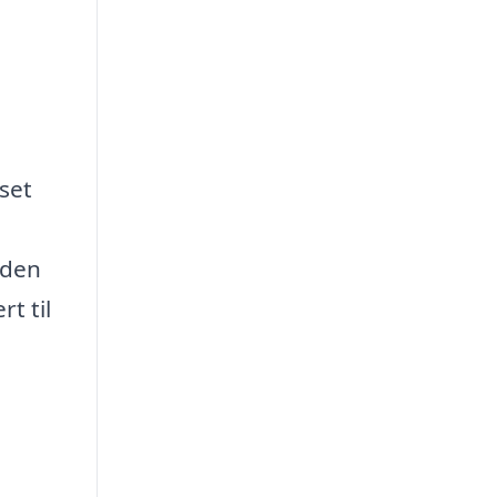
set
 den
t til