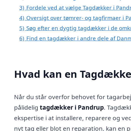
3)
Fordele ved at vælge Tagdækker i Pand
4)
Oversigt over tømrer- og tagfirmaer i
5)
Søg efter en dygtig tagdækker i de omk
6)
Find en tagdækker i andre dele af Dan
Hvad kan en Tagdække
Når du står overfor behovet for tagarbej
pålidelig
tagdækker i Pandrup
. Tagdækk
ekspertise i at installere, reparere og v
nyt tag eller blot en reparation, kan en 