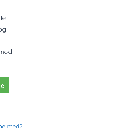
le
 og
 mod
de
lpe med?