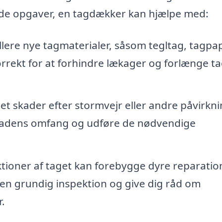
f de opgaver, en tagdækker kan hjælpe med:
lere nye tagmaterialer, såsom tegltag, tagpap
t korrekt for at forhindre lækager og forlænge t
ået skader efter stormvejr eller andre påvirkni
kadens omfang og udføre de nødvendige
ioner af taget kan forebygge dyre reparation
en grundig inspektion og give dig råd om
.