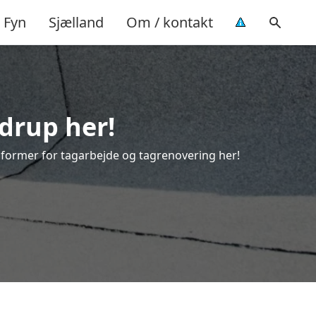
Fyn
Sjælland
Om / kontakt
ndrup her!
le former for tagarbejde og tagrenovering her!