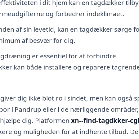
ffektiviteten i dit hjem kan en tagdækker tilb
armeudgifterne og forbedrer indeklimaet.
nden af sin levetid, kan en tagdækker sørge f
inimum af besvær for dig.
dræning er essentiel for at forhindre
ker kan både installere og reparere tagrend
iver dig ikke blot ro i sindet, men kan også 
bor i Pandrup eller i de nærliggende områder
at hjælpe dig. Platformen
xn--find-tagdkker-cg
kere og muligheden for at indhente tilbud. De