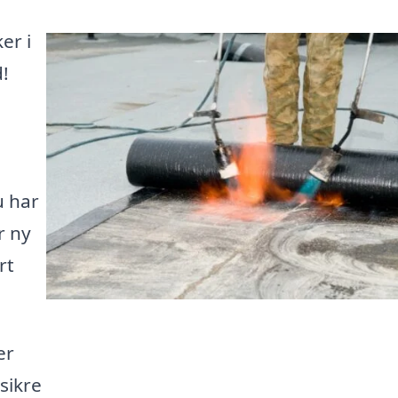
er i
!
u har
r ny
rt
er
sikre