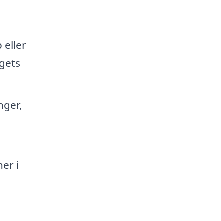
 eller
agets
nger,
er i