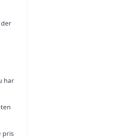
 der
u har
eten
 pris