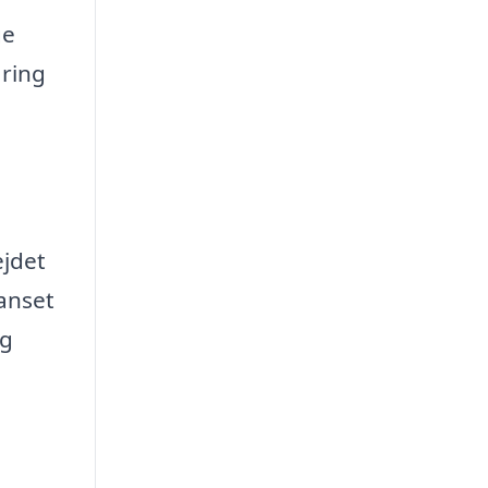
ge
aring
ejdet
Uanset
ig