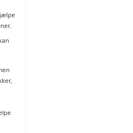
hjælpe
ner.
 kan
 men
kker,
ælpe