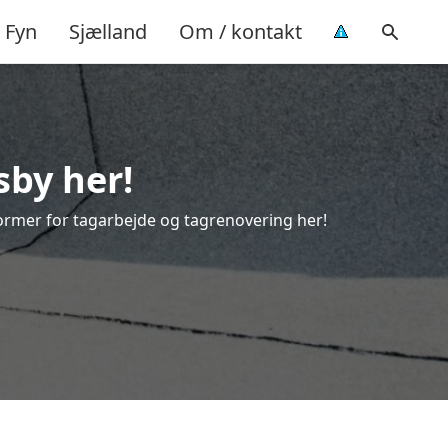
Fyn
Sjælland
Om / kontakt
sby her!
e former for tagarbejde og tagrenovering her!