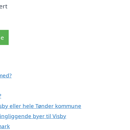
ert
de
 med?
?
Visby eller hele Tønder kommune
ngliggende byer til Visby
mark