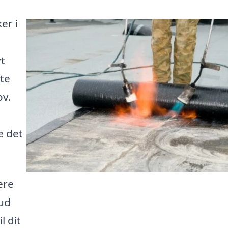
er i
yt
tte
ov.
e det
ere
bud
l dit