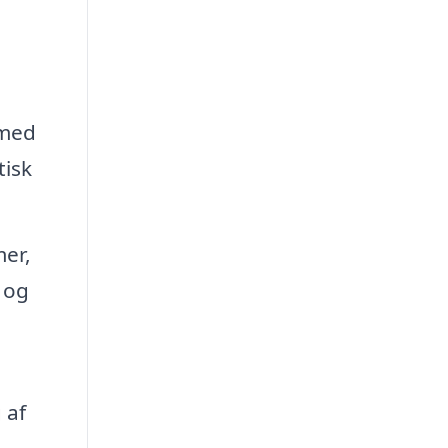
 med
tisk
er,
 og
 af