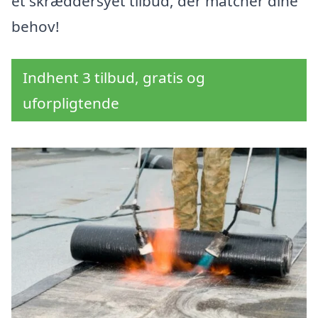
et skræddersyet tilbud, der matcher dine
behov!
Indhent 3 tilbud, gratis og
uforpligtende