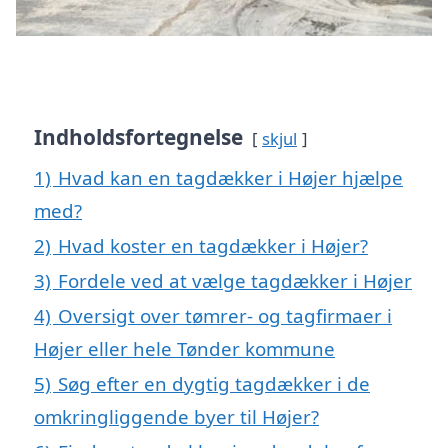
Indholdsfortegnelse
skjul
1)
Hvad kan en tagdækker i Højer hjælpe
med?
2)
Hvad koster en tagdækker i Højer?
3)
Fordele ved at vælge tagdækker i Højer
4)
Oversigt over tømrer- og tagfirmaer i
Højer eller hele Tønder kommune
5)
Søg efter en dygtig tagdækker i de
omkringliggende byer til Højer?