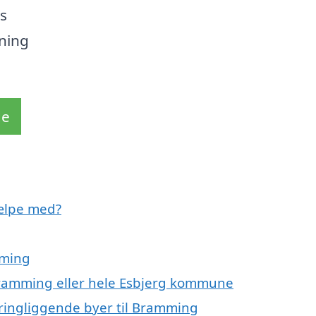
os
sning
de
ælpe med?
mming
 Bramming eller hele Esbjerg kommune
ringliggende byer til Bramming