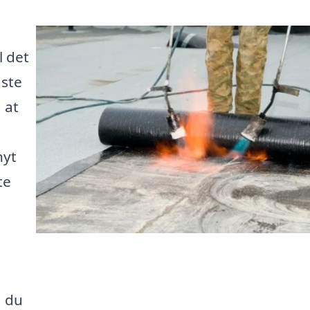
 det
dste
 at
nyt
te
å du