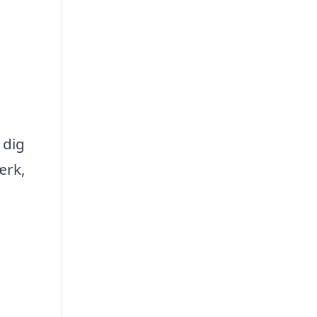
 dig
ærk,