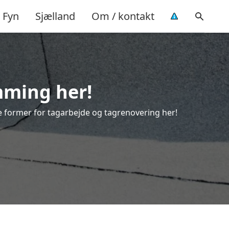
Fyn
Sjælland
Om / kontakt
mming her!
lle former for tagarbejde og tagrenovering her!