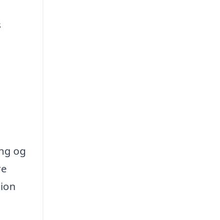
s
ing og
re
tion