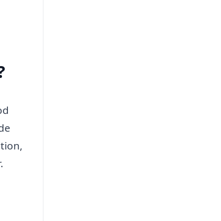
?
od
åde
tion,
.