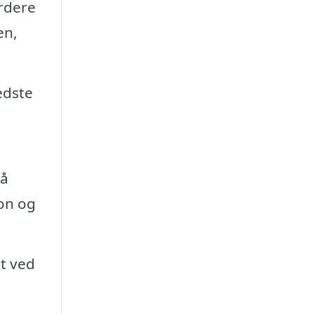
urdere
en,
edste
gå
on og
t ved