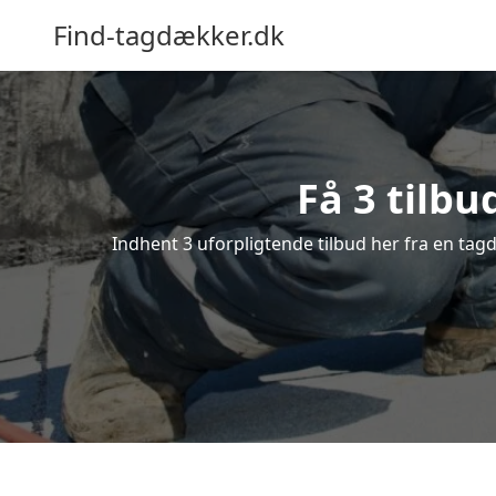
Find-tagdækker.dk
Få 3 tilb
Indhent 3 uforpligtende tilbud her fra en tagd