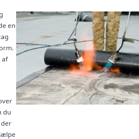
g
nde en
 tag
form.
 af
 over
n du
 der
hjælpe