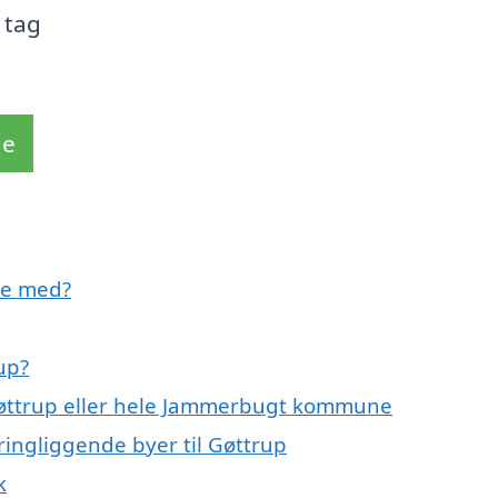
 tag
de
pe med?
up?
 Gøttrup eller hele Jammerbugt kommune
ringliggende byer til Gøttrup
k