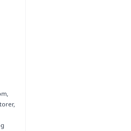
om,
torer,
og