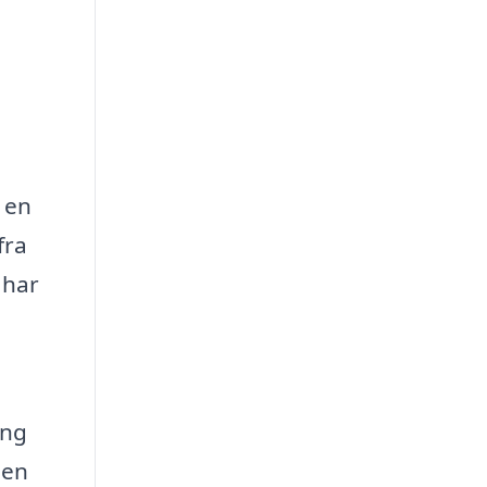
r en
fra
 har
ing
den