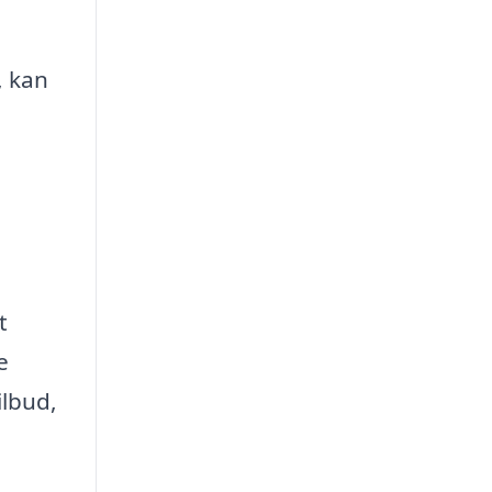
, kan
t
e
ilbud,