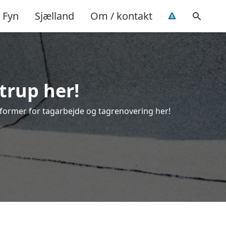
Fyn
Sjælland
Om / kontakt
trup her!
le former for tagarbejde og tagrenovering her!