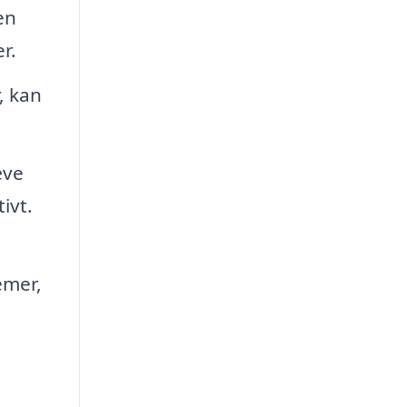
en
r.
, kan
æve
ivt.
emer,