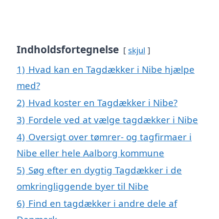
Indholdsfortegnelse
skjul
1)
Hvad kan en Tagdækker i Nibe hjælpe
med?
2)
Hvad koster en Tagdækker i Nibe?
3)
Fordele ved at vælge tagdækker i Nibe
4)
Oversigt over tømrer- og tagfirmaer i
Nibe eller hele Aalborg kommune
5)
Søg efter en dygtig Tagdækker i de
omkringliggende byer til Nibe
6)
Find en tagdækker i andre dele af