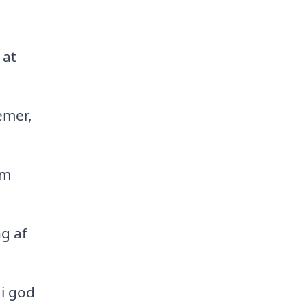
 at
emer,
om
g af
 i god