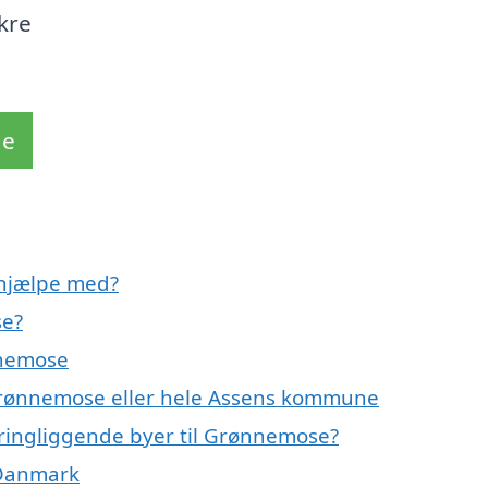
kre
de
hjælpe med?
se?
nnemose
 Grønnemose eller hele Assens kommune
kringliggende byer til Grønnemose?
 Danmark