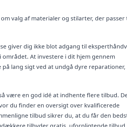
m valg af materialer og stilarter, der passer t
.
se giver dig ikke blot adgang til eksperthånd
 området. At investere i dit hjem gennem
 på lang sigt ved at undgå dyre reparationer, 
å være en god idé at indhente flere tilbud. D
r du finder en oversigt over kvalificerede
menligne tilbud sikrer du, at du får den beds
gdækkere tilbyder gratis, uforpligtende tilbud,