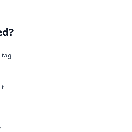
ed?
t tag
lt
e