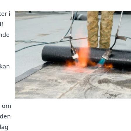
er i
d!
inde
 kan
e om
 den
 dag