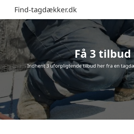
Find-tagdækker.dk
Få 3 tilbu
Indhent 3 uforpligtende tilbud her fra en tagdæ