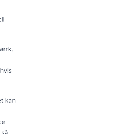
il
værk,
hvis
et kan
te
 så