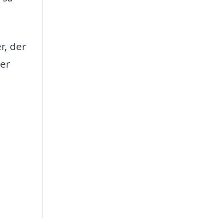
r, der
ler