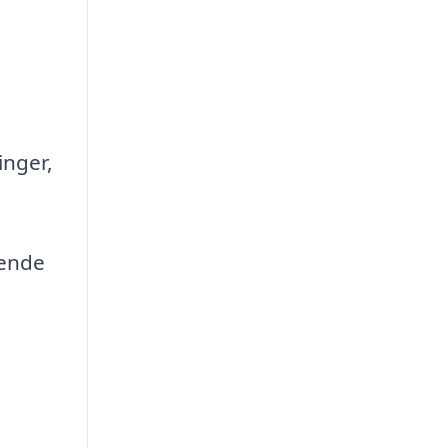
inger,
gende