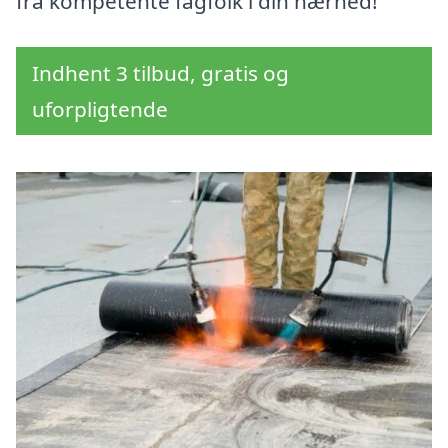
fra kompetente fagfolk i din nærhed!
Indhent 3 tilbud, gratis og
uforpligtende