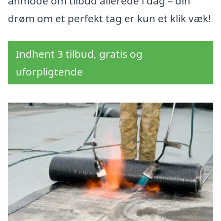
anmode om tilbud allerede i dag – din
drøm om et perfekt tag er kun et klik væk!
Indhent 3 tilbud, gratis og
uforpligtende