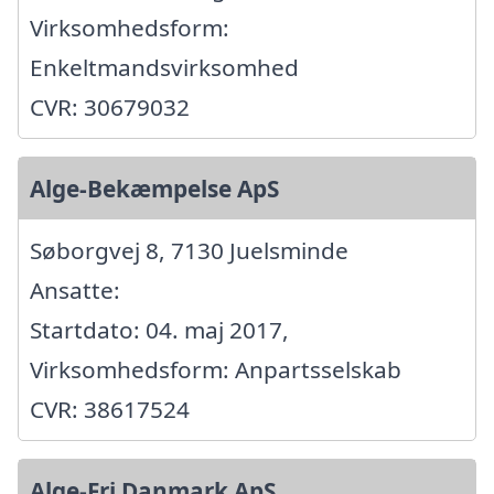
Virksomhedsform:
Enkeltmandsvirksomhed
CVR: 30679032
Alge-Bekæmpelse ApS
Søborgvej 8, 7130 Juelsminde
Ansatte:
Startdato: 04. maj 2017,
Virksomhedsform: Anpartsselskab
CVR: 38617524
Alge-Fri Danmark ApS