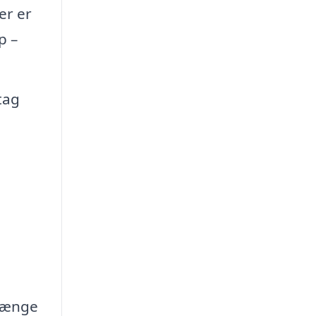
er er
p –
tag
rlænge