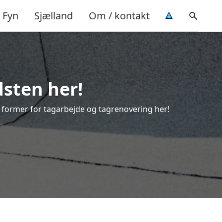
Fyn
Sjælland
Om / kontakt
dsten her!
le former for tagarbejde og tagrenovering her!