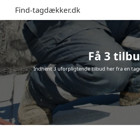
Find-tagdækker.dk
Få 3 tilb
Indhent 3 uforpligtende tilbud her fra en tag