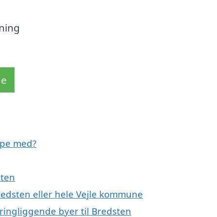
sning
de
lpe med?
sten
Bredsten eller hele Vejle kommune
ringliggende byer til Bredsten