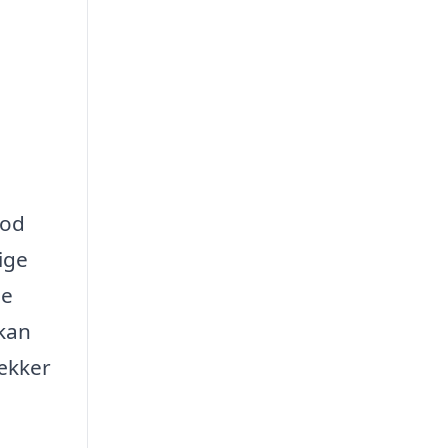
god
ige
ge
 kan
dækker