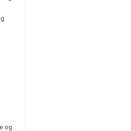
ag
le og