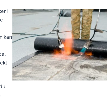
er i
te
m kan
de,
jekt.
 du
e