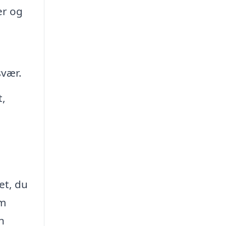
er og
svær.
t,
et, du
om
n