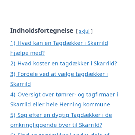
Indholdsfortegnelse
skjul
1)
Hvad kan en Tagdækker i Skarrild
hjælpe med?
2)
Hvad koster en tagdækker i Skarrild?
3)
Fordele ved at vælge tagdækker i
Skarrild
4)
Oversigt over tømrer- og tagfirmaer i
Skarrild eller hele Herning kommune
5)
Søg efter en dygtig Tagdækker i de
omkringliggende byer til Skarrild?