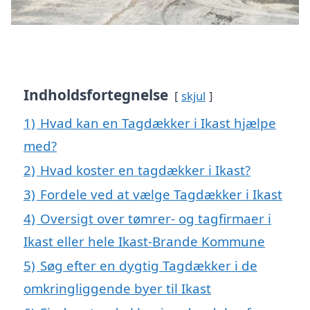
Indholdsfortegnelse
skjul
1)
Hvad kan en Tagdækker i Ikast hjælpe
med?
2)
Hvad koster en tagdækker i Ikast?
3)
Fordele ved at vælge Tagdækker i Ikast
4)
Oversigt over tømrer- og tagfirmaer i
Ikast eller hele Ikast-Brande Kommune
5)
Søg efter en dygtig Tagdækker i de
omkringliggende byer til Ikast