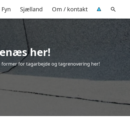
Fyn
Sjælland
Om / kontakt
kenæs her!
lle former for tagarbejde og tagrenovering her!