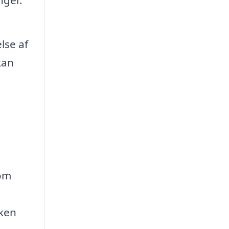
lse af
kan
som
lken