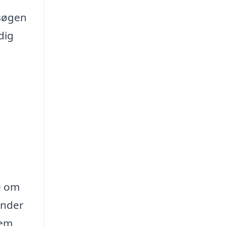
 søgen
dig
é om
under
lem