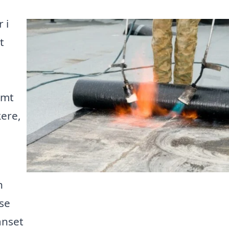
 i
t
e
emt
kere,
n
se
anset