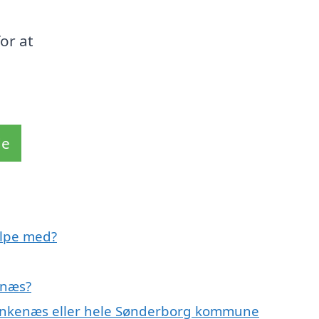
or at
de
ælpe med?
enæs?
 Rinkenæs eller hele Sønderborg kommune