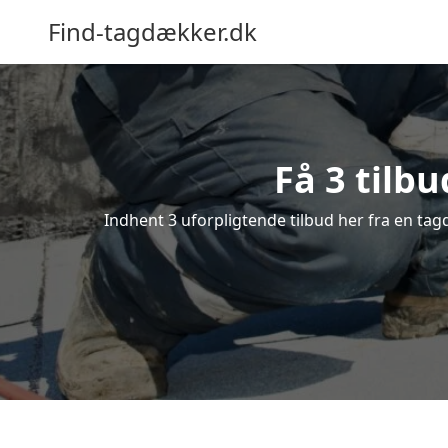
Find-tagdækker.dk
Få 3 tilb
Indhent 3 uforpligtende tilbud her fra en tagd