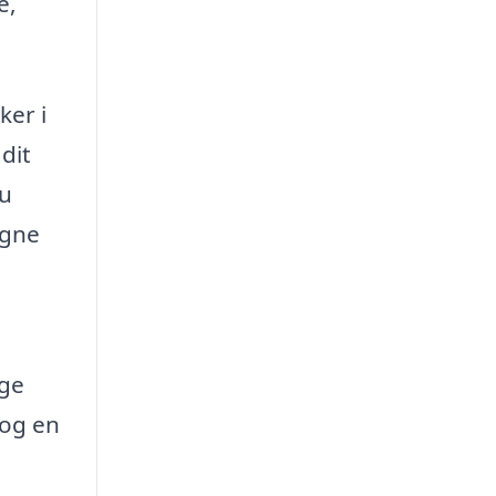
e,
ker i
dit
du
igne
ige
 og en