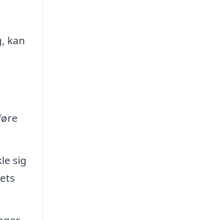
g, kan
g
føre
le sig
ets
nger.