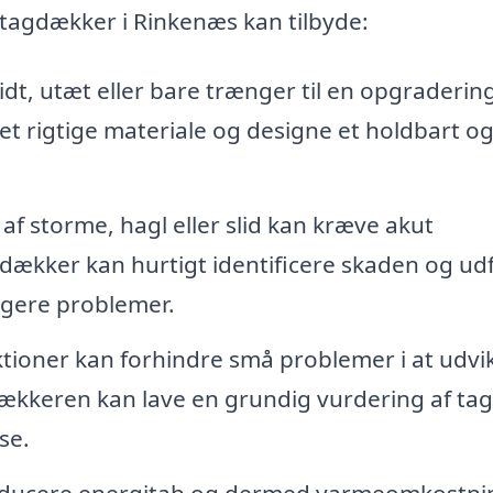
 tagdækker i Rinkenæs kan tilbyde:
idt, utæt eller bare trænger til en opgraderin
t rigtige materiale og designe et holdbart o
f storme, hagl eller slid kan kræve akut
ækker kan hurtigt identificere skaden og ud
igere problemer.
ioner kan forhindre små problemer i at udvik
gdækkeren kan lave en grundig vurdering af tag
se.
reducere energitab og dermed varmeomkostni