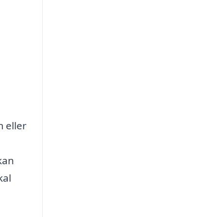
 eller
 kan
kal