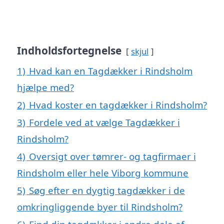
Indholdsfortegnelse
skjul
1)
Hvad kan en Tagdækker i Rindsholm
hjælpe med?
2)
Hvad koster en tagdækker i Rindsholm?
3)
Fordele ved at vælge Tagdækker i
Rindsholm?
4)
Oversigt over tømrer- og tagfirmaer i
Rindsholm eller hele Viborg kommune
5)
Søg efter en dygtig tagdækker i de
omkringliggende byer til Rindsholm?