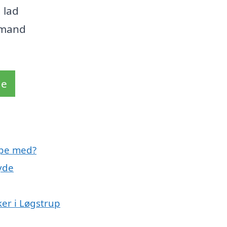
 lad
gmand
de
lpe med?
yde
er i Løgstrup