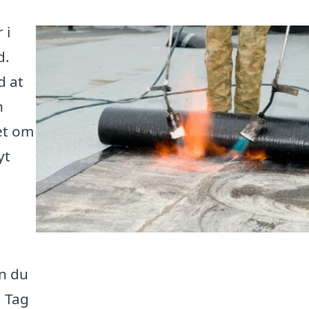
 i
d.
d at
n
set om
yt
an du
 Tag