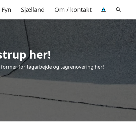
Fyn
Sjælland
Om / kontakt
strup her!
le former for tagarbejde og tagrenovering her!