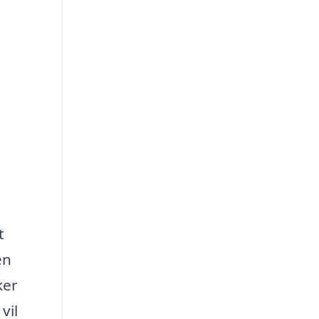
t
en
ker
vil