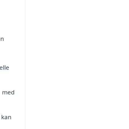
en
elle
g med
t kan