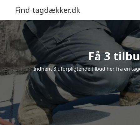
Find-tagdækker.dk
Få 3 tilb
Indhent 3 uforpligtende tilbud her fra en tag