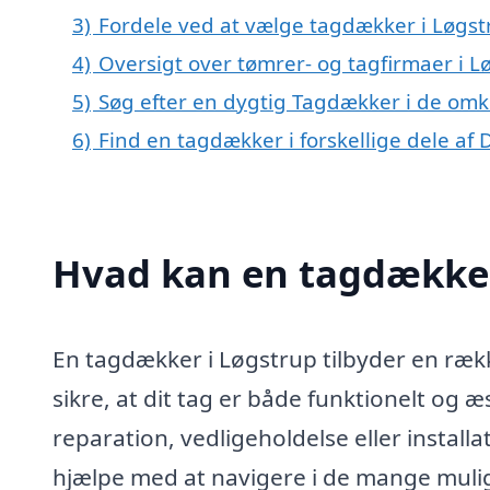
3)
Fordele ved at vælge tagdækker i Løgst
4)
Oversigt over tømrer- og tagfirmaer i 
5)
Søg efter en dygtig Tagdækker i de omk
6)
Find en tagdækker i forskellige dele af
Hvad kan en tagdækker
En tagdækker i Løgstrup tilbyder en række
sikre, at dit tag er både funktionelt og æ
reparation, vedligeholdelse eller install
hjælpe med at navigere i de mange mulig