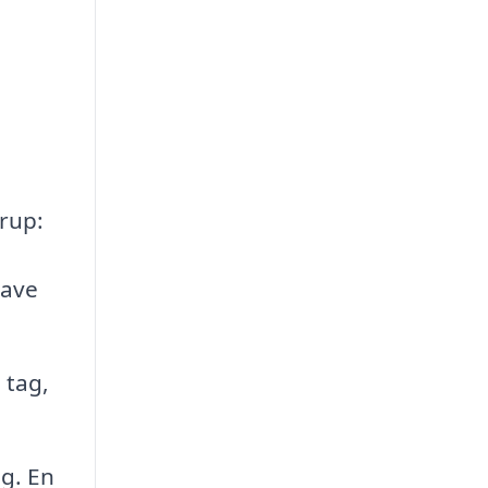
trup:
have
 tag,
g. En