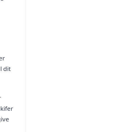
er
 dit
r
kifer
give